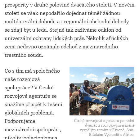
prosperity v druhé polovině dvacátého století. V novém
století se však nepodařilo dojednat téměř žádnou
multilaterální dohodu a i regionální obchodní dohody
se zdají být u ledu. Stejně tak zažíváme odklon od
univerzální ochrany lidských práv. Několik afrických
zemí nedávno oznámilo odchod z mezinárodního
trestního soudu.
Co s tím má společného
naše rozvojová
spolupráce? V České
rozvojové agentuře se
snažíme přispět k řešení
globálních problémů.
Podporujeme
Česká rozvojová agentura pomáhá
dvanácti rozvojovým a méně
mezinárodní spolupráci,
vyspělým zemím v Evropě, Asii,
Blízkém Východě a Africe.
nikoliv izolacionizmus.