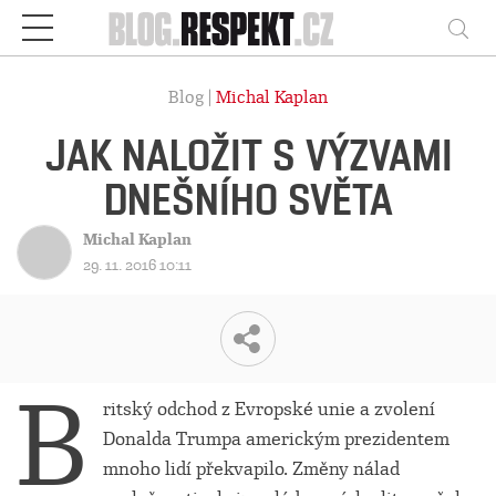
Respekt
Vy
Blog |
Michal Kaplan
JAK NALOŽIT S VÝZVAMI
DNEŠNÍHO SVĚTA
Michal Kaplan
29. 11. 2016 10:11
B
ritský odchod z Evropské unie a zvolení
Donalda Trumpa americkým prezidentem
mnoho lidí překvapilo. Změny nálad