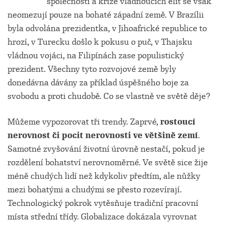
společnosti a krize vládnoucích elit se však
neomezují pouze na bohaté západní země. V Brazílii
byla odvolána prezidentka, v Jihoafrické republice to
hrozí, v Turecku došlo k pokusu o puč, v Thajsku
vládnou vojáci, na Filipínách zase populistický
prezident. Všechny tyto rozvojové země byly
donedávna dávány za příklad úspěšného boje za
svobodu a proti chudobě. Co se vlastně ve světě děje?
Můžeme vypozorovat tři trendy. Zaprvé,
rostoucí
nerovnost či pocit nerovnosti ve většině zemí
.
Samotné zvyšování životní úrovně nestačí, pokud je
rozdělení bohatství nerovnoměrné. Ve světě sice žije
méně chudých lidí než kdykoliv předtím, ale nůžky
mezi bohatými a chudými se přesto rozevírají.
Technologický pokrok vytěsňuje tradiční pracovní
místa střední třídy. Globalizace dokázala vyrovnat