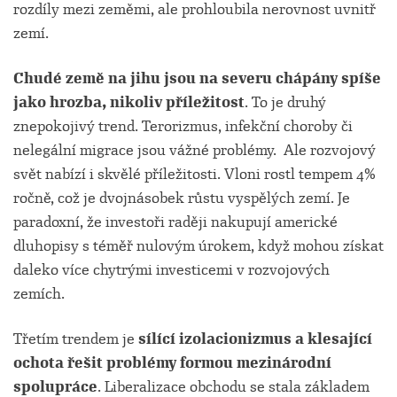
rozdíly mezi zeměmi, ale prohloubila nerovnost uvnitř
zemí.
Chudé země na jihu jsou na severu chápány spíše
jako hrozba, nikoliv příležitost
. To je druhý
znepokojivý trend. Terorizmus, infekční choroby či
nelegální migrace jsou vážné problémy. Ale rozvojový
svět nabízí i skvělé příležitosti. Vloni rostl tempem 4%
ročně, což je dvojnásobek růstu vyspělých zemí. Je
paradoxní, že investoři raději nakupují americké
dluhopisy s téměř nulovým úrokem, když mohou získat
daleko více chytrými investicemi v rozvojových
zemích.
Třetím trendem je
sílící izolacionizmus a klesající
ochota řešit problémy formou mezinárodní
spolupráce
. Liberalizace obchodu se stala základem