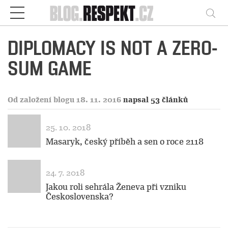
Respekt
Vy
DIPLOMACY IS NOT A ZERO-
SUM GAME
Od založení blogu 18. 11. 2016
napsal 53 článků
25. 10. 2018
Masaryk, český příběh a sen o roce 2118
24. 7. 2018
Jakou roli sehrála Ženeva při vzniku
Československa?