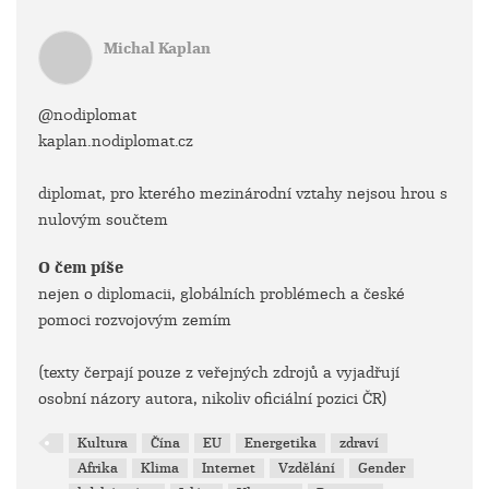
Michal Kaplan
@n0diplomat
kaplan.n0diplomat.cz
diplomat, pro kterého mezinárodní vztahy nejsou hrou s
nulovým součtem
O čem píše
nejen o diplomacii, globálních problémech a české
pomoci rozvojovým zemím
(texty čerpají pouze z veřejných zdrojů a vyjadřují
osobní názory autora, nikoliv oficiální pozici ČR)
Kultura
Čína
EU
Energetika
zdraví
Afrika
Klima
Internet
Vzdělání
Gender