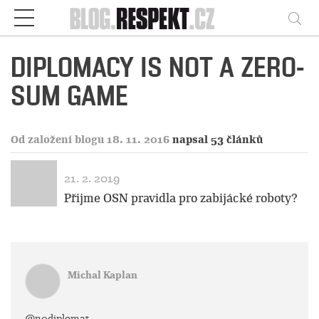
Respekt
Vy
DIPLOMACY IS NOT A ZERO-
SUM GAME
Od založení blogu 18. 11. 2016
napsal 53 článků
21. 2. 2019
Přijme OSN pravidla pro zabijácké roboty?
Michal Kaplan
@n0diplomat