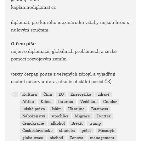
kaplan.n0diplomat.cz
diplomat, pro kterého mezinárodní vztahy nejsou hrou s
nulovým součtem
O čem píše
nejen o diplomacii, globálních problémech a české
pomoci rozvojovým zemím
(texty čerpají pouze z veřejných zdrojů a vyjadřují
osobní názory autora, nikoliv oficiální pozici ČR)
Kultura
Čína
EU
Energetika
zdraví
Afrika
Klima
Internet
Vzdělání
Gender
lidská práva
Islám
Ukrajina
Business
Náboženství
uprchlíci
Migrace
Twitter
demokracie
alkohol
Brexit
trump
Československo
chudoba
práce
Masaryk
globalizace
obchod
Ženeva
management