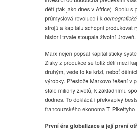
dětí (tak jako dnes v Africe). Spolu 
průmyslová revoluce i k
demografické 
strojů a kapitálu schopni produkovat r
historii trvale stoupala životní úroveň.
Marx nejen popsal kapitalistický systé
Zisky z produkce se totiž dělí mezi k
druhým, vede to ke krizi, neboť dělní
výrobky. Přestože Marxovo řešení v
stálo miliony životů, k základnímu s
dodnes. To dokládá i překvapivý best
francouzského ekonoma T. Pikettyho.
První éra globalizace a její první ot