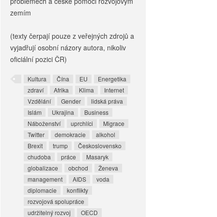
problémech a české pomoci rozvojovým
zemím
(texty čerpají pouze z veřejných zdrojů a
vyjadřují osobní názory autora, nikoliv
oficiální pozici ČR)
Kultura
Čína
EU
Energetika
zdraví
Afrika
Klima
Internet
Vzdělání
Gender
lidská práva
Islám
Ukrajina
Business
Náboženství
uprchlíci
Migrace
Twitter
demokracie
alkohol
Brexit
trump
Československo
chudoba
práce
Masaryk
globalizace
obchod
Ženeva
management
AIDS
voda
diplomacie
konflikty
rozvojová spolupráce
udržitelný rozvoj
OECD