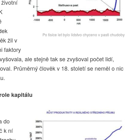
 životní
 K
ě
dek
Po tisíce let bylo lidstvo chyceno v pasti chudoby
k žil v
i faktory
vyšovala, ale stejně tak se zvyšoval počet lidí,
val. Průměrný člověk v 18. století se neměl o nic
u.
ole kapitálu
i
a do
č k ní
 trochu