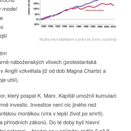
v model
le
ho
ejší
Nůžky mezi kapitálem a prací se znovu rozevírají
kém
turně-náboženských vlivech (protestantská
 v Anglii vzkvétala již od dob
) a
Magna Charta
je uhlí).
tor, který pospal K. Marx.
umožnil kumulaci
Kapitál
ormě investic. Investice není nic jiného než
ntskou morálkou (víra v lepší život po smrti).
 přírodních zákonů. Do té doby byli hlavní
tní potomci – ženám se v průměru rodilo 6 až 9