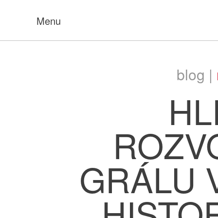
Menu
blog |
HL
ROZV
GRÁLU 
HISTORI