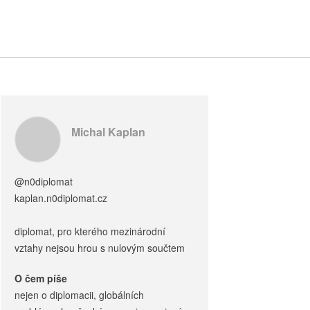
Michal Kaplan
@n0diplomat
kaplan.n0diplomat.cz
diplomat, pro kterého mezinárodní
vztahy nejsou hrou s nulovým součtem
O čem píše
nejen o diplomacii, globálních