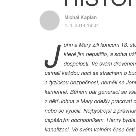
Michal Kaplan
4. 4. 2014 19:04
J
ohn a Mary žili koncem 18. stol
které jim nepatřilo, a sotva už
dospělosti. Ve svém dřevěném
usínali každou noci se strachem o bud
a fyzickou bezpečnost, neměli se John
kamenné.
Během pár generací se vša
z dětí Johna a Mary odešly pracovat do
nebo se vyučili. Nejbystřejší z pravnu
úspěšným obchodníkem. Henry bydle
kanalizaci. Ve svém volném čase četl 