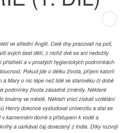
etí ve střední Anglii. Celé dny pracovali na poli,
ivili svých šest dětí, z nichž dvě se ani nedožily
 přístřeší a v prostých hygienických podmínkách
oucnost. Pokud jde o délku života, příjem kalorií
 a Mary o nic lépe než lidé ve starověku či době
k podmínky života zásadně změnily. Některé
 továrny ve městě. Někteří vnici získali vzdělání
ků Henry dokonce vystudoval univerzitu a stal se
l v kamenném domě s přístupem k vodě a
knihy a usrkával čaj dovezený z Indie. Díky rozvoji