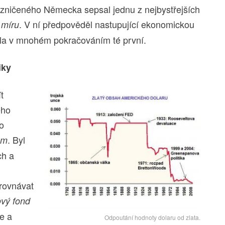
 zničeného Německa sepsal jednu z nejbystřejších
. V ní předpověděl nastupující ekonomickou
 míru
byla v mnohém pokračováním té první.
iky
t
ého
o
. Byl
ém
ch a
rovnávat
vý fond
e a
Odpoutání hodnoty dolaru od zlata.