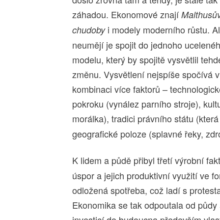
záhadou. Ekonomové znají
Malthusů
i modely moderního růstu. A
chudoby
neumějí je spojit do jednoho ucelené
modelu, který by spojitě vysvětlil tehd
změnu. Vysvětlení nejspíše spočívá v
kombinaci více faktorů – technologic
pokroku (vynález parního stroje), kul
morálka), tradici právního státu (která
geografické poloze (splavné řeky, zdro
K lidem a půdě přibyl třetí výrobní fak
úspor a jejich produktivní využití ve f
odložená spotřeba, což ladí s protesta
Ekonomika se tak odpoutala od půdy a
investicí do budoucna především vlas