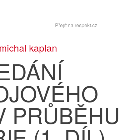
Respekt
Přejít na respekt.cz
Vyhledávání
michal kaplan
EDÁNÍ
OJOVÉHO
V PRŮBĚHU
E (1. DÍL)