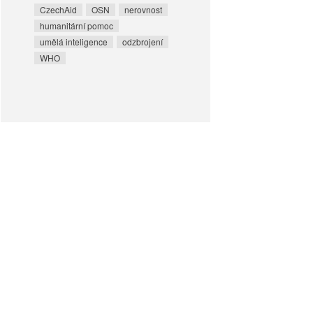
CzechAid
OSN
nerovnost
humanitární pomoc
umělá inteligence
odzbrojení
WHO