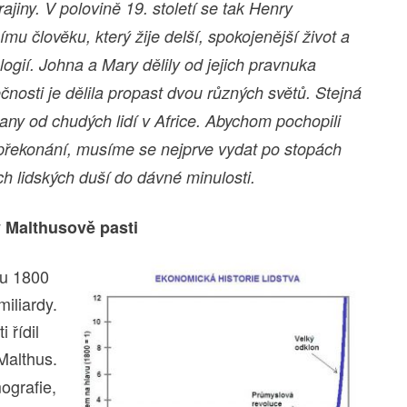
ajiny. V polovině 19. století se tak Henry
člověku, který žije delší, spokojenější život a
logií.
Johna a Mary dělily od jejich pravnuka
čnosti je dělila propast dvou různých světů. Stejná
any od chudých lidí v Africe. Abychom pochopili
o překonání, musíme se nejprve vydat po stopách
h lidských duší do dávné minulosti.
v Malthusově pasti
ku 1800
iliardy.
 řídil
 Malthus.
ografie,