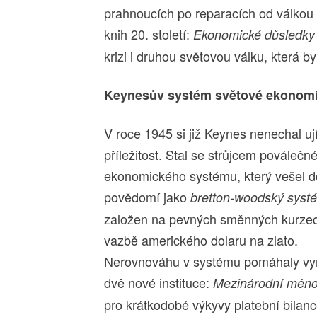
prahnoucích po reparacích od válkou
knih 20. století:
Ekonomické důsledky
krizi i druhou světovou válku, která 
Keynesův systém světové ekonom
V roce 1945 si již Keynes nenechal ují
příležitost. Stal se strůjcem poválečn
ekonomického systému, který vešel d
povědomí jako
bretton-woodský syst
založen na pevných směnných kurze
vazbě amerického dolaru na zlato.
Nerovnováhu v systému pomáhaly vy
dvě nové instituce:
Mezinárodní měno
pro krátkodobé výkyvy platební bilanc