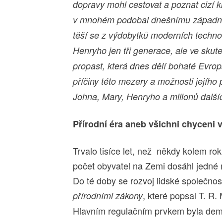
dopravy mohl cestovat a poznat cizí kr
v mnohém podobal dnešnímu západnímu 
těší se z výdobytků moderních techno
Henryho jen tři generace, ale ve skute
propast, která dnes dělí bohaté Evrop
příčiny této mezery a možnosti jejíh
Johna, Mary, Henryho a milionů dalšíc
Přírodní éra aneb všichni chyceni 
Trvalo tisíce let, než někdy kolem ro
počet obyvatel na Zemi dosáhl jedné m
Do té doby se rozvoj lidské společnosti
, které popsal T. R.
přírodními zákony
Hlavním regulačním prvkem byla dem