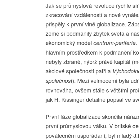
Jak se průmyslová revoluce rychle šíři
zkracování vzdáleností a nové vynále
přispěly k první vlně globalizace. Záp
země si podmanily zbytek světa a nas
ekonomický model
.
centrum-periferie
hlavním prostředkem k podmanění kol
nebyly zbraně, nýbrž právě kapitál (m
akciové společnosti patřila
Východoin
). Mezi velmocemi byla ud
společnost
rovnováha, ovšem stále s většími pro
jak H. Kissinger detailně popsal ve 
První fáze globalizace skončila nára
první průmyslovou válku. V britské d
poválečném uspořádání, byl mladý J.