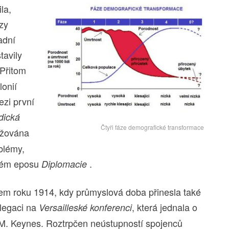
la,
zy
adní
tavily
 Přitom
onií
ezi první
dická
Čtyři fáze demografické transformace
ržována
blémy,
svém eposu
.
Diplomacie
zem roku 1914, kdy průmyslová doba přinesla také
elegaci na
, která jednala o
Versailleské konferenci
M. Keynes. Roztrpčen neústupností spojenců