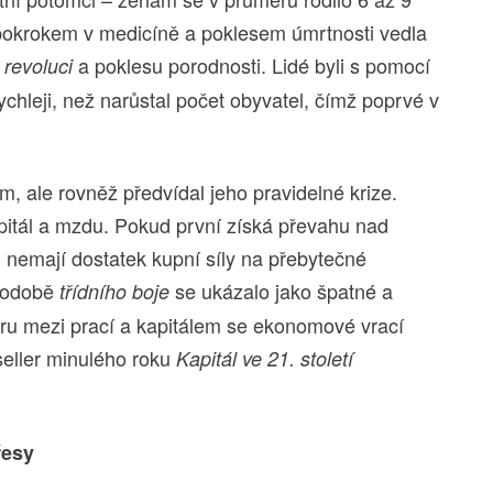
s pokrokem v medicíně a poklesem úmrtnosti vedla
a poklesu porodnosti. Lidé byli s pomocí
revoluci
ychleji, než narůstal počet obyvatel, čímž poprvé v
m, ale rovněž předvídal jeho pravidelné krize.
apitál a mzdu. Pokud první získá převahu nad
ci nemají dostatek kupní síly na přebytečné
 podobě
se ukázalo jako špatné a
třídního boje
poru mezi prací a kapitálem se ekonomové vrací
seller minulého roku
Kapitál ve 21. století
řesy