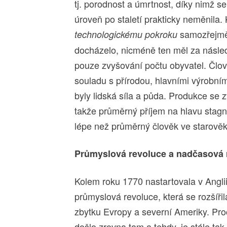
tj. porodnost a úmrtnost, díky nimž se
úroveň po staletí prakticky neměnila.
samozřejm
technologickému pokroku
docházelo, nicméně ten měl za násle
pouze zvyšování počtu obyvatel. Člově
souladu s přírodou, hlavními výrobním
byly lidská síla a půda. Produkce se z
takže průměrný příjem na hlavu stagno
lépe než průměrný člověk ve starověk
Průmyslová revoluce a nadčasová r
Kolem roku 1770 nastartovala v Angli
průmyslová revoluce, která se rozšířil
zbytku Evropy a severní Ameriky. Pro
došlo zrovna tam a tehdy, je stále tak