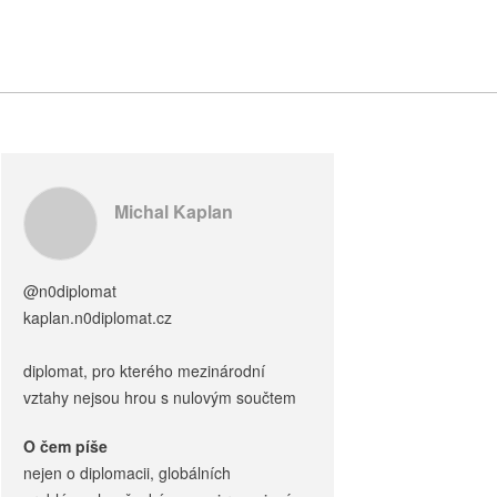
Michal Kaplan
@n0diplomat
kaplan.n0diplomat.cz
diplomat, pro kterého mezinárodní
vztahy nejsou hrou s nulovým součtem
O čem píše
nejen o diplomacii, globálních