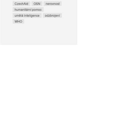
CzechAid
OSN
nerovnost
humanitární pomoc
umělá inteligence
odzbrojení
WHO