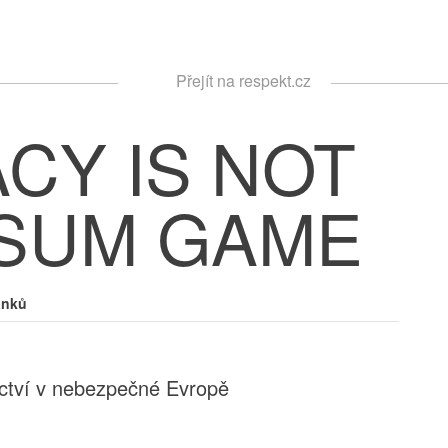
Respekt
Přejít na respekt.cz
Vyhledávání
CY IS NOT
-SUM GAME
ánků
ctví v nebezpečné Evropě