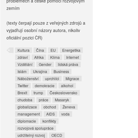
problémech a české pomoci rozvojovým
zemím
(texty čerpají pouze z veřejných zdrojů a
vyjadřují osobní názory autora, nikoliv
oficiální pozici ČR)
Kultura
Čína
EU
Energetika
zdraví
Afrika
Klima
Internet
Vzdělání
Gender
lidská práva
Islám
Ukrajina
Business
Náboženství
uprchlíci
Migrace
Twitter
demokracie
alkohol
Brexit
trump
Československo
chudoba
práce
Masaryk
globalizace
obchod
Ženeva
management
AIDS
voda
diplomacie
konflikty
rozvojová spolupráce
udržitelný rozvoj
OECD