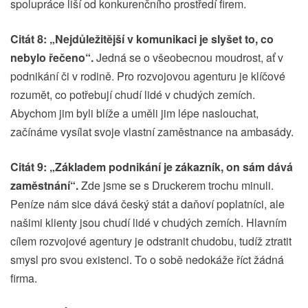
spolupráce liší od konkurenčního prostředí firem.
Citát 8: „Nejdůležitější v komunikaci je slyšet to, co
nebylo řečeno“.
Jedná se o všeobecnou moudrost, ať v
podnikání či v rodině. Pro rozvojovou agenturu je klíčové
rozumět, co potřebují chudí lidé v chudých zemích.
Abychom jim byli blíže a uměli jim lépe naslouchat,
začínáme vysílat svoje vlastní zaměstnance na ambasády.
Citát 9: „Základem podnikání je zákazník, on sám dává
zaměstnání“.
Zde jsme se s Druckerem trochu minuli.
Peníze nám sice dává český stát a daňoví poplatníci, ale
našimi klienty jsou chudí lidé v chudých zemích. Hlavním
cílem rozvojové agentury je odstranit chudobu, tudíž ztratit
smysl pro svou existenci. To o sobě nedokáže říct žádná
firma.