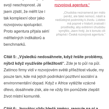
svoji neschopnost. Já
jsem zjistil, že měřit lze i
„Chudoba neznamená jen málo
peněz, ale také nemoci, násilí a
tak komplexní obor jako
nedůstojné podmínky k životu. Lidstvo
má poprvé v historii znalosti i
rozvojovou spolupráci.
prostředky, aby extrémní chudobu
Proto agentura přijala sérií
vymýtilo. Jsem hrdý, že k tomuto cíli
přispívá i Česká rozvojová agentura.”
měřitelných indikátorů a
benchmarků.
Citát 5: „Výsledků nedosáhnete, když řešíte problémy,
nýbrž když využíváte příležitosti“.
Zde je to půl na půl.
Zatímco firmy vidí v rozvojovém světě příležitost všude, my
pouze tam, kde má jejich podnikání pozitivní sociální a
environmentální dopad. Když v Africe vytěžíte vzácné
dřevo, dosáhnete zisk, ale ne vždy tím pomůžete zlepšit
život místní komunitě.
Citát 6: „Inovátor vždy hledá změnu, reaguje na ni a