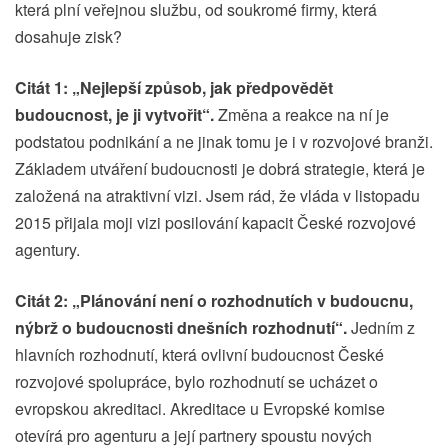
která plní veřejnou službu, od soukromé firmy, která
dosahuje zisk?
Citát 1: „Nejlepší způsob, jak předpovědět
budoucnost, je ji vytvořit“.
Změna a reakce na ní je
podstatou podnikání a ne jinak tomu je i v rozvojové branži.
Základem utváření budoucnosti je dobrá strategie, která je
založená na atraktivní vizi. Jsem rád, že vláda v listopadu
2015 přijala moji vizi posilování kapacit České rozvojové
agentury.
Citát 2: „Plánování není o rozhodnutích v budoucnu,
nýbrž o budoucnosti dnešních rozhodnutí“.
Jedním z
hlavních rozhodnutí, která ovlivní budoucnost České
rozvojové spolupráce, bylo rozhodnutí se ucházet o
evropskou akreditaci. Akreditace u Evropské komise
otevírá pro agenturu a její partnery spoustu nových