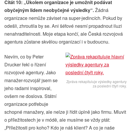
Citát 10: „Úkolem organizace je umožnit podávat
obyčejným lidem neobyčejné výsledky“.
Žádná
organizace nemůže záviset na super-jedincích. Pokud by
odešli, zhroutila by se. Ani šéfové nesmí propadnout iluzi
nenahraditelnosti. Moje etapa končí, ale Česká rozvojová
agentura zůstane skvělou organizací i v budoucnu.
Nevím, co by Peter
Drucker řekl o řízení
rozvojové agentury. Jako
manažer-rozvojář jsem se
Zpráva rekapituluje výsledky agentury
za poslední čtyři roky.
jeho radami inspiroval,
ovšem ne doslova. Státní
organizace potřebuje
schopné manažery, ale nelze ji řídit úplně jako firmu. Mluvit
o příležitostech je v módě, ale musíme se vždy ptát:
„Příležitosti pro koho? Kdo je náš klient? A co je naše