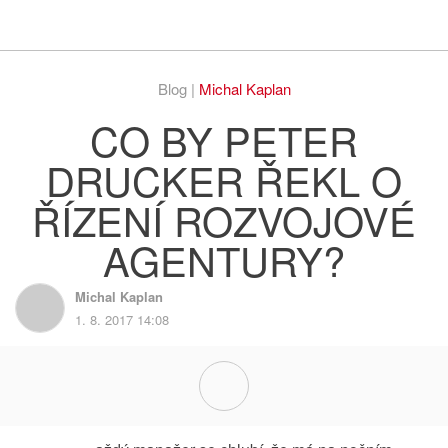
Respekt
Vy
Blog |
Michal Kaplan
CO BY PETER
DRUCKER ŘEKL O
ŘÍZENÍ ROZVOJOVÉ
AGENTURY?
Michal Kaplan
1. 8. 2017 14:08