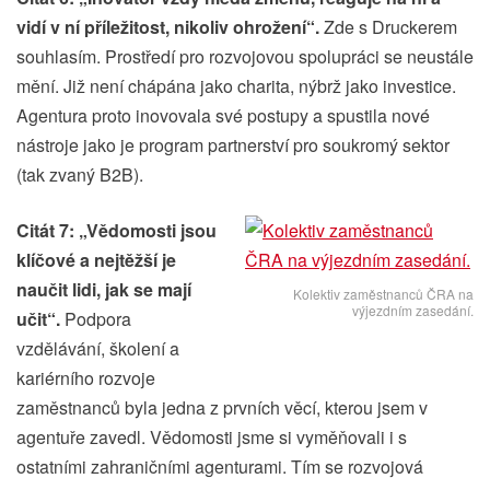
vidí v ní příležitost, nikoliv ohrožení“.
Zde s Druckerem
souhlasím. Prostředí pro rozvojovou spolupráci se neustále
mění. Již není chápána jako charita, nýbrž jako investice.
Agentura proto inovovala své postupy a spustila nové
nástroje jako je program partnerství pro soukromý sektor
(tak zvaný B2B).
Citát 7: „Vědomosti jsou
klíčové a nejtěžší je
naučit lidi, jak se mají
Kolektiv zaměstnanců ČRA na
výjezdním zasedání.
učit“.
Podpora
vzdělávání, školení a
kariérního rozvoje
zaměstnanců byla jedna z prvních věcí, kterou jsem v
agentuře zavedl. Vědomosti jsme si vyměňovali i s
ostatními zahraničními agenturami. Tím se rozvojová