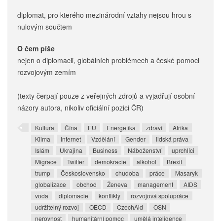
diplomat, pro kterého mezinárodní vztahy nejsou hrou s
nulovým součtem
O čem píše
nejen o diplomacii, globálních problémech a české pomoci
rozvojovým zemím
(texty čerpají pouze z veřejných zdrojů a vyjadřují osobní
názory autora, nikoliv oficiální pozici ČR)
Kultura
Čína
EU
Energetika
zdraví
Afrika
Klima
Internet
Vzdělání
Gender
lidská práva
Islám
Ukrajina
Business
Náboženství
uprchlíci
Migrace
Twitter
demokracie
alkohol
Brexit
trump
Československo
chudoba
práce
Masaryk
globalizace
obchod
Ženeva
management
AIDS
voda
diplomacie
konflikty
rozvojová spolupráce
udržitelný rozvoj
OECD
CzechAid
OSN
nerovnost
humanitární pomoc
umělá inteligence