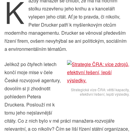
K
aždý manažer se chlubí, že má na nočním
stolku rozevřenu jeho knihu a v kanceláři
vylepen jeho citát. Ať je to pravda, či nikoliv,
Peter Drucker patří k myšlenkovým otcům
moderního managementu. Drucker se věnoval především
řízení firem, ovšem nevyhýbal se ani politickým, sociálním
a environmentálním tématům.
Jelikož po čtyřech letech
končí moje mise v čele
České rozvojové agentury,
dovolím si ji zhodnotit
Strategická vize ČRA: větší kapacity,
efektivní řešení, lepší výsledky.
pohledem Petera
Druckera. Poslouží mi k
tomu jeho nejslavnější
citáty. Co z nich bylo v mé práci manažera-rozvojáře
relevantní, a co nikoliv? Čím se liší řízení státní organizace,