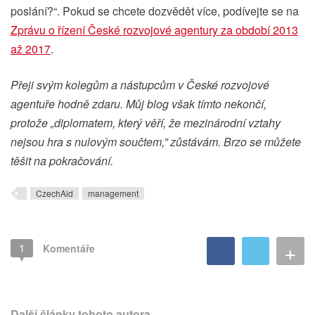
poslání?“. Pokud se chcete dozvědět více, podívejte se na
Zprávu o řízení České rozvojové agentury za období 2013
až 2017
.
Přeji svým kolegům a nástupcům v České rozvojové
agentuře hodně zdaru. Můj blog však tímto nekončí,
protože „diplomatem, který věří, že mezinárodní vztahy
nejsou hra s nulovým součtem,” zůstávám. Brzo se můžete
těšit na pokračování.
CzechAid
management
+
1
Komentáře
Další články tohoto autora